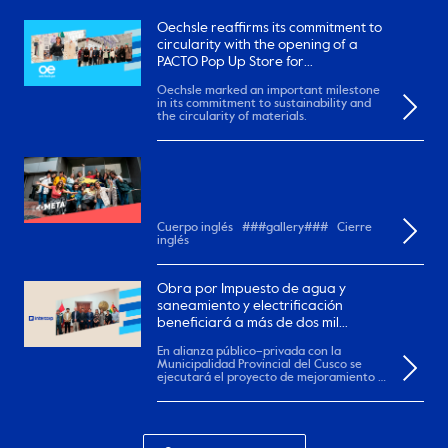
Oechsle reaffirms its commitment to
circularity with the opening of a
PACTO Pop Up Store for
remanufactured garments
Oechsle marked an important milestone
in its commitment to sustainability and
the circularity of materials.
Cuerpo inglés ###gallery### Cierre
inglés
Obra por Impuesto de agua y
saneamiento y electrificación
beneficiará a más de dos mil
pobladores en el Cusco.
En alianza público–privada con la
Municipalidad Provincial del Cusco se
ejecutará el proyecto de mejoramiento y
ampliación de...