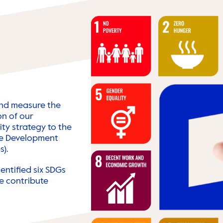
and measure the
on of our
ity strategy to the
le Development
s).
entified six SDGs
e contribute