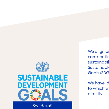
We align 
contributi
sustainabil
Sustainab
Goals (SDG
We have id
to which w
directly.
See detail