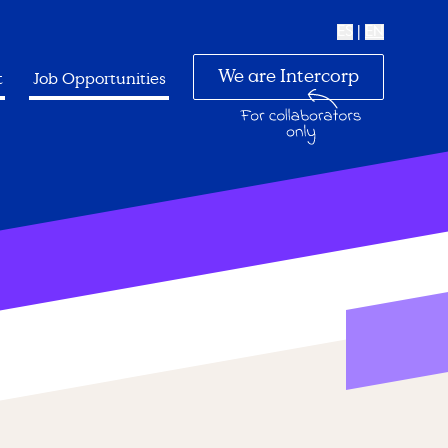
ES
|
EN
We are Intercorp
t
Job Opportunities