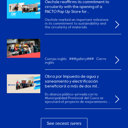
Oechsle reaffirms its commitment to
circularity with the opening of a
PACTO Pop Up Store for
remanufactured garments
Oechsle marked an important milestone
in its commitment to sustainability and
the circularity of materials.
Cuerpo inglés ###gallery### Cierre
inglés
Obra por Impuesto de agua y
saneamiento y electrificación
beneficiará a más de dos mil
pobladores en el Cusco.
En alianza público–privada con la
Municipalidad Provincial del Cusco se
ejecutará el proyecto de mejoramiento y
ampliación de...
See recent news